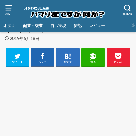
MENU
SEARCH
HOME
オタク
副業・複業
自己実現
雑記
レビュー
イーブイのオス
2019年5月18日
ツイート
シェア
はてブ
送る
Pocket