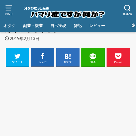
MENU
SEARCH
HOME
オタク
副業・複業
自己実現
雑記
レビュー
野球アイキャッチ
2019年2月13日
ツイート
シェア
はてブ
送る
Pocket