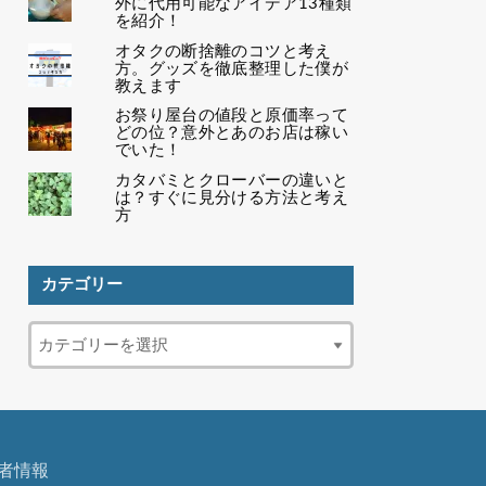
外に代用可能なアイデア13種類
を紹介！
オタクの断捨離のコツと考え
方。グッズを徹底整理した僕が
教えます
お祭り屋台の値段と原価率って
どの位？意外とあのお店は稼い
でいた！
カタバミとクローバーの違いと
は？すぐに見分ける方法と考え
方
カテゴリー
者情報