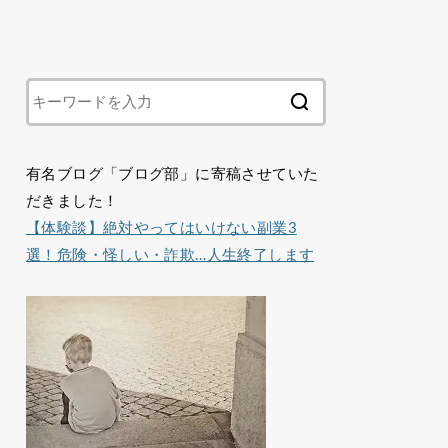
有名ブログ「ブログ部」に寄稿させていた
だきました！
【体験談】絶対やってはいけない副業3
選！危険・怪しい・詐欺…人生終了します