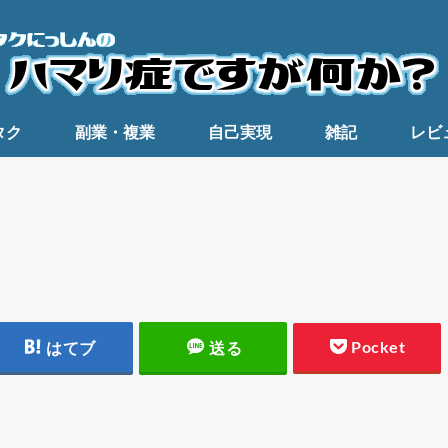
タク
副業・複業
自己実現
雑記
レビ
Pocket
はてブ
送る