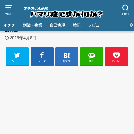
MENU
SEARCH
HOME
オタク
副業・複業
自己実現
雑記
レビュー
原価
2019年4月8日
ツイート
シェア
はてブ
送る
Pocket