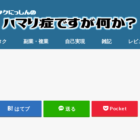
タク
副業・複業
自己実現
雑記
レビ
Pocket
はてブ
送る