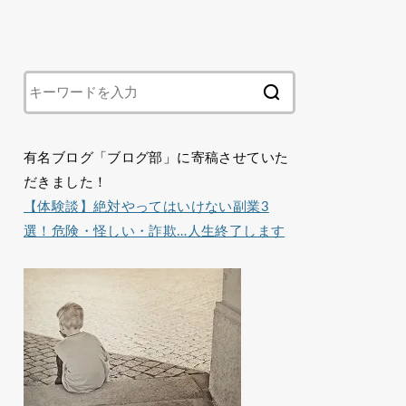
有名ブログ「ブログ部」に寄稿させていた
だきました！
【体験談】絶対やってはいけない副業3
選！危険・怪しい・詐欺…人生終了します