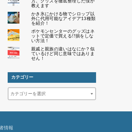
方。グッズを徹底整理した僕が
教えます
かき氷にかける物でシロップ以
外に代用可能なアイデア13種類
を紹介！
ポケモンセンターのグッズはネ
ットで定価で買える!?損をしな
い方法！
親戚と親族の違いはなにか？似
ているけど同じ意味ではありま
せん！
カテゴリー
者情報