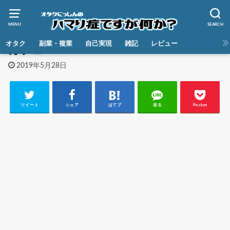
MENU
SEARCH
HOME
オタク
副業・複業
自己実現
雑記
レビュー
カフェ
2019年5月28日
ツイート
シェア
はてブ
送る
Pocket