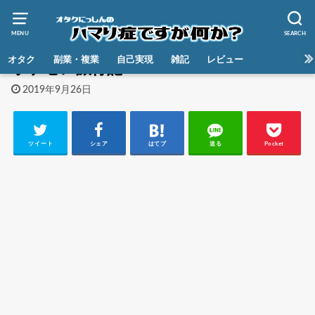
MENU
SEARCH
HOME
オタク
副業・複業
自己実現
雑記
レビュー
ポケセン旅行記3
2019年9月26日
ツイート
シェア
はてブ
送る
Pocket