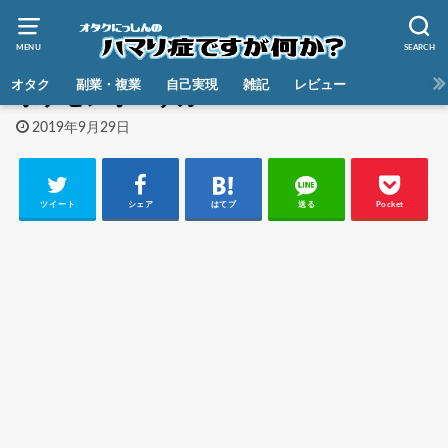
MENU
SEARCH
HOME
オタク
副業・複業
自己実現
雑記
レビュー
ポケセンオーサカDX7
2019年9月29日
ツイート
シェア
はてブ
送る
Pocket