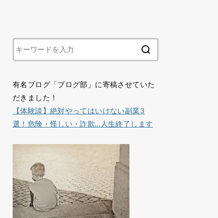
有名ブログ「ブログ部」に寄稿させていた
だきました！
【体験談】絶対やってはいけない副業3
選！危険・怪しい・詐欺…人生終了します