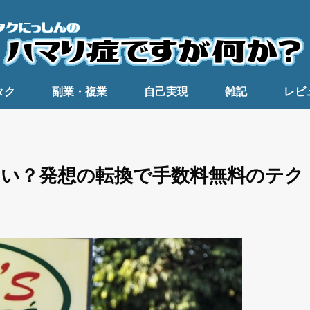
タク
副業・複業
自己実現
雑記
レビ
ない？発想の転換で手数料無料のテク