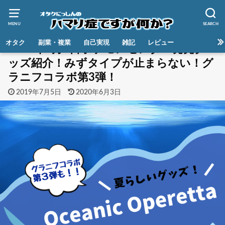
MENU
SEARCH
HOME
オタク
ポケモン
オタク
副業・複業
自己実現
雑記
レビュー
2019年7月6日ポケモンセンター発売グ
ッズ紹介！みずタイプが止まらない！グ
ラニフコラボ第3弾！
2019年7月5日
2020年6月3日