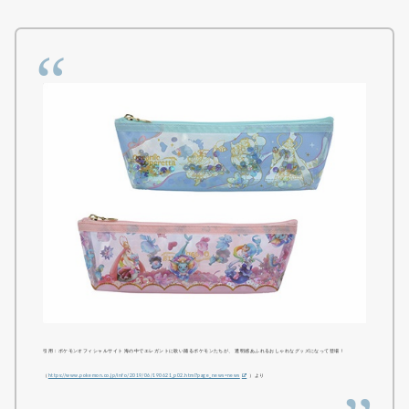
引用：ポケモンオフィシャルサイト 海の中でエレガントに歌い踊るポケモンたちが、 透明感あふれるおしゃれなグッズになって登場！
（
https://www.pokemon.co.jp/info/2019/06/190621_p02.html?page_news=news
）より