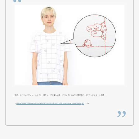
引用：ポケモンオフィシャルサイト 親子コーデも楽しめる！ グラニフとのコラボ第3弾が、ポケモンセンターに登場！
（
https://www.pokemon.co.jp/info/2019/06/190621_p01.html?page_news=news
）より