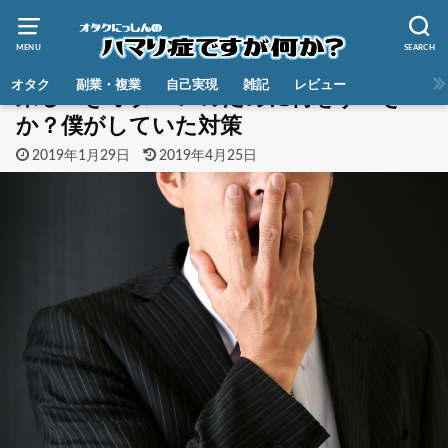
MENU
SEARCH
HOME
オタク
生き方・考え方
オタク
副業・複業
自己実現
雑記
レビュー
来るべきオタバレのために何をすべき
か？僕がしていた対策
2019年1月29日
2019年4月25日