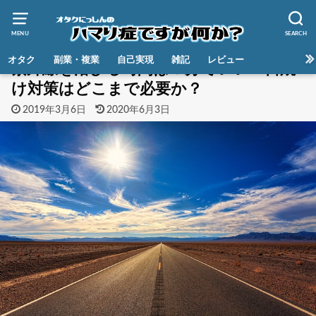
MENU
SEARCH
HOME
雑記
季節もの
オタク
副業・複業
自己実現
雑記
レビュー
紫外線を浴びる時間は３分でいい？日焼
け対策はどこまで必要か？
2019年3月6日
2020年6月3日