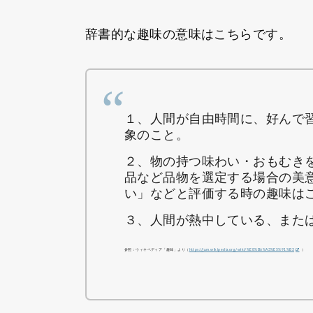
辞書的な趣味の意味はこちらです。
１、人間が自由時間に、好んで
象のこと。
２、物の持つ味わい・おもむき
品など品物を選定する場合の美
い」などと評価する時の趣味は
３、人間が熱中している、また
参照：ウィキペディア「趣味」より（
https://ja.m.wikipedia.org/wiki/%E8%B6%A3%E5%91%B3
）