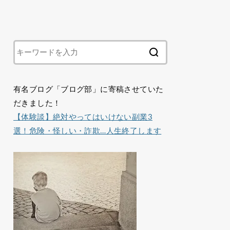
有名ブログ「ブログ部」に寄稿させていた
だきました！
【体験談】絶対やってはいけない副業3
選！危険・怪しい・詐欺…人生終了します