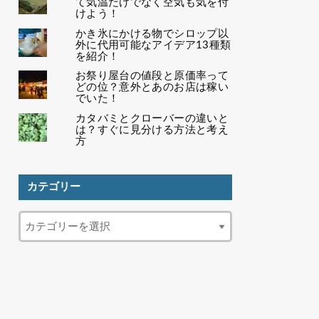
て気温だけでなく空気も気を付
けよう！
かき氷にかける物でシロップ以
外に代用可能なアイデア13種類
を紹介！
お祭り屋台の値段と原価率って
どの位？意外とあのお店は稼い
でいた！
カタバミとクローバーの違いと
は？すぐに見分ける方法と考え
方
カテゴリー